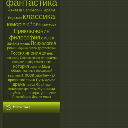
фантастика
Фентези
Сапковский
Геральт
классика
Ведьмак
юмор
любовь
мистика
Приключения
философия
смысл
Психология
жизни
жизнь
роман
одиночество
Достоевский
япония
Россия
20 век
японское
Современная литература
современное
кобо абэ
история
Маги
религия
оборотни
иные
городецкий
проза
зарубежная
вампиры
проза
эзотерика
Путь
космос
драма
пьеса
Фрай
ехо
Мураками
интересно
фэнтези
зарубежная литература
Чехов
Плоский мир
Другие миры
Статистика