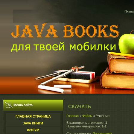
Пятниц
Меню сайта
СКАЧАТЬ
Главная
»
Файлы
» Учебные
ГЛАВНАЯ СТРАНИЦА
В категории материалов
:
1
JAVA КНИГИ
Показано материалов
:
1-1
ФОРУМ
Сортировать по
:
Просмотрам