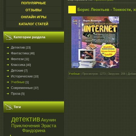
ПОПУЛЯРНЫЕ
Борис Леонтьев - Тонкости, х
ОТЗЫВЫ
ОНЛАЙН ИГРЫ
КАТАЛОГ СТАТЕЙ
Категории раздела
Детектив
[23]
Фантастика
[46]
Фентези
[11]
Классика
[40]
Детские
[7]
Учебные
| Просмотров: 1273 | Загрузок: 206 | Доба
Исторические
[10]
Учебные
[1]
Современные
[37]
Проза
[5]
Теги
детектив
Акунин
Приключения Эраста
Фандорина