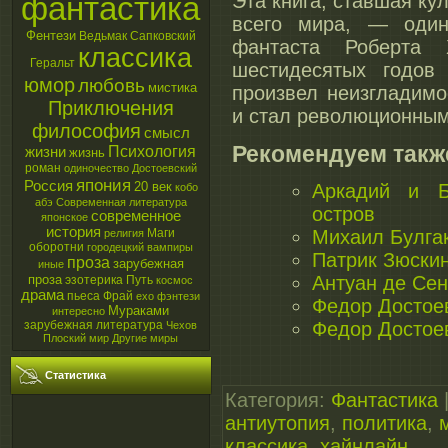
фантастика
Эта книга, ставшая ку
всего мира, — один
Фентези
Ведьмак
Сапковский
фантаста Роберта
классика
Геральт
шестидесятых годов 
юмор
любовь
мистика
произвел неизгладимо
Приключения
и стал революционным
философия
смысл
Рекомендуем также
Психология
жизни
жизнь
роман
одиночество
Достоевский
япония
Россия
20 век
Аркадий и Б
кобо
абэ
Современная литература
остров
современное
японское
история
Маги
Михаил Булгак
религия
оборотни
городецкий
вампиры
Патрик Зюски
проза
зарубежная
иные
проза
Антуан де Сен
эзотерика
Путь
космос
драма
пьеса
Фрай
ехо
фэнтези
Федор Достое
Мураками
интересно
зарубежная литература
Федор Достоев
Чехов
Плоский мир
Другие миры
Статистика
Категория
:
Фантастика
антиутопия
,
политика
,
классика
,
хайнлайн