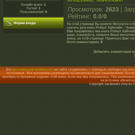
Онлайн всего:
1
Просмотров
:
2623
|
Заг
Гостей:
1
Пользователей:
0
Рейтинг
:
0.0
/
0
Форма входа
На этой странице Вы можете бесплатно и б
скачать java книгу Роберт Хайнлайн - Чужа
Вам понравилась ява книга Роберт Хайнлай
краю, пожалуйста, опишите Ваши впечатле
внизу, на этой странице. Приятного Вам чте
Всего комментариев
:
0
Добавлять комментарии мо
Все
java книги для мобильного
на сайте создавались с помощью свободно распрос
источников . Все материалы размещены исключительно для ознакомления. После о
приобрести бумажное издание этой книги, если она ему понравилась. При размещен
на источник обязател
Copyright Javabooks.moy.su 